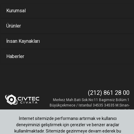
Kurumsal
Ürünler
İnsan Kaynakları
Haberler
(212) 861 28 00
Merkez Mah.Bati Sok.No:11 Bagimsiz Bölüm:1
Büyükçekmece / Istanbul 34535 34535 M.Sinan-
B.Cekmece - Istanbul
İnternet sitemizde performansı artırmak ve kullanıcı
deneyiminizi geliştirmek için çerezler ve benzer araçlar
kullanılmaktadır. Sitemizde gezinmeye devam ederek bu
Yasal Uyarılar