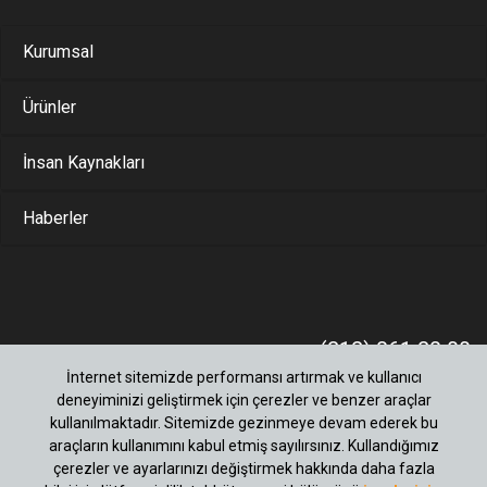
Kurumsal
Ürünler
İnsan Kaynakları
Haberler
(212) 861 28 00
İnternet sitemizde performansı artırmak ve kullanıcı
Merkez Mah.Bati Sok.No:11 Bagimsiz Bölüm:1
Büyükçekmece / Istanbul 34535 34535 M.Sinan-
deneyiminizi geliştirmek için çerezler ve benzer araçlar
B.Cekmece - Istanbul
kullanılmaktadır. Sitemizde gezinmeye devam ederek bu
araçların kullanımını kabul etmiş sayılırsınız. Kullandığımız
çerezler ve ayarlarınızı değiştirmek hakkında daha fazla