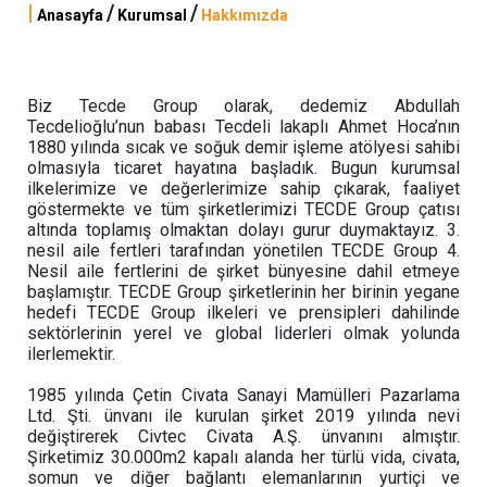
|
/
/
Anasayfa
Kurumsal
Hakkımızda
Biz Tecde Group olarak, dedemiz Abdullah
Tecdelioğlu’nun babası Tecdeli lakaplı Ahmet Hoca’nın
1880 yılında sıcak ve soğuk demir işleme atölyesi sahibi
olmasıyla ticaret hayatına başladık. Bugun kurumsal
ilkelerimize ve değerlerimize sahip çıkarak, faaliyet
göstermekte ve tüm şirketlerimizi TECDE Group çatısı
altında toplamış olmaktan dolayı gurur duymaktayız. 3.
nesil aile fertleri tarafından yönetilen TECDE Group 4.
Nesil aile fertlerini de şirket bünyesine dahil etmeye
başlamıştır. TECDE Group şirketlerinin her birinin yegane
hedefi TECDE Group ilkeleri ve prensipleri dahilinde
sektörlerinin yerel ve global liderleri olmak yolunda
ilerlemektir.
1985 yılında Çetin Civata Sanayi Mamülleri Pazarlama
Ltd. Şti. ünvanı ile kurulan şirket 2019 yılında nevi
değiştirerek Civtec Civata A.Ş. ünvanını almıştır.
Şirketimiz 30.000m2 kapalı alanda her türlü vida, civata,
somun ve diğer bağlantı elemanlarının yurtiçi ve