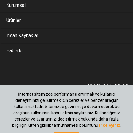
Kurumsal
Ürünler
İnsan Kaynakları
Haberler
(212) 861 28 00
Merkez Mah.Bati Sok.No:11 Bagimsiz Bölüm:1
İnternet sitemizde performansı artırmak ve kullanıcı
Büyükçekmece / Istanbul 34535 34535 M.Sinan-
deneyiminizi geliştirmek için çerezler ve benzer araçlar
B.Cekmece - Istanbul
kullanılmaktadır. Sitemizde gezinmeye devam ederek bu
araçların kullanımını kabul etmiş sayılırsınız. Kullandığımız
çerezler ve ayarlarınızı değiştirmek hakkında daha fazla
bilgi için lütfen gizlilik tahhütnamesi bölümünü
inceleyiniz
.
Yasal Uyarılar